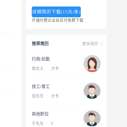
详细简历下载(15元/条)
开通付费企业会员可免费下载
推荐简历
更多简历
行政/后勤
曾女士
·
大专
技工/普工
张先生
·
大专
其他职位
于先生
·
0