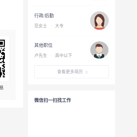
行政/后勤
范女士
·
大专
其他职位
卢先生
·
高中以下
查看更多简历
息
微信扫一扫找工作