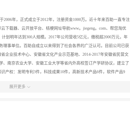
步于2006年，正式成立于2012年，注册资金1000万。近十年来百助一直专注
载器、云开放平台、桔梗网址导航www。jiegeng。com、帮您淘优
，计划明年达到300人规模。2017年公司营收5亿元，缴税超2000万元，年
常务理事单位。百助自成立以来得到了社会各界的广泛认可。目前公司已获
企业技术中心、安徽省文化产业示范基地、2014-2017年安徽省民营文
大学、南京农业大学、安徽工业大学等省内外高校签订产学研协议，建立了
识产权：发明专利3件，科技成果10件，高新技术产品6件，软件产品9
织召开了中国（马鞍山）互联网大会，给众多合作伙伴广发英雄帖，吸引了包
展开更多
管超过1000人齐聚马鞍山，分享最前沿的行业动态，传播互联网思维。三
经济发展做出了贡献。