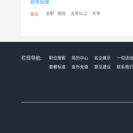
财务经理
/
全职
/
明光
/
五年以上
/
大专
面议
栏目导航:
职位搜索
简历中心
名企展示
一句话
套餐标准
金币充值
意见建议
联系我