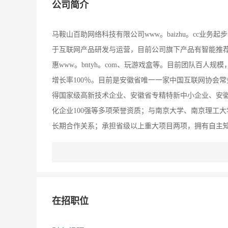
公司简介
马鞍山百助网络科技有限公司www。baizhu。cc业务起
于互联网产品研发与运营，目前公司旗下产品有智能推荐云下
惠www。bntyh。com、玩游戏盒等。目前团队百人规模
增长率100％。目前是安徽省唯一一家中国互联网协会
得国家级高新技术企业、安徽省专精特新中小企业、安徽省
化企业100强等多项荣誉资质；与南京大学、南京理工
长期合作关系；承担省级以上重大项目两项，拥有自主知
件，软件著作权110件。百助自2014年起连续三年组
括腾讯、阿里巴巴、百度、360等国内一线互联网公司高
届大会为马鞍山互联网产业发展注入了活力，也为城市
在招职位