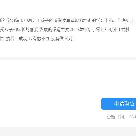
乐的学习氛围中着力于孩子的听说读写译能力培训的学习中心。＂海贝儿
以来深受孩子和家长的喜爱,发展的渠道主要以口牌相传,于零七年对外正式挂
+执着＝成功,只有想不到,没有做不到!
申请职位
更新时间： 08-