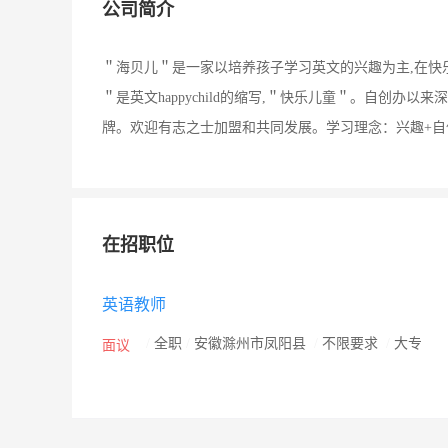
公司简介
＂海贝儿＂是一家以培养孩子学习英文的兴趣为主,在快
＂是英文happychild的缩写,＂快乐儿童＂。自创办
牌。欢迎有志之士加盟和共同发展。学习理念：兴趣+自信
在招职位
英语教师
/
全职
/
安徽滁州市凤阳县
/
不限要求
/
大专
面议